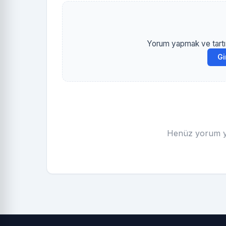
Yorum yapmak ve tartış
Gi
Henüz yorum ya