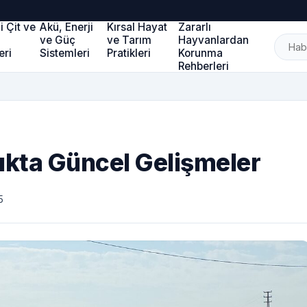
li Çit ve
Akü, Enerji
Kırsal Hayat
Zararlı
a
ve Güç
ve Tarım
Hayvanlardan
eri
Sistemleri
Pratikleri
Korunma
Rehberleri
ıkta Güncel Gelişmeler
5