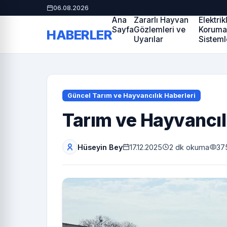
06.08.2026
Ana
Zararlı Hayvan
Elektrik
Sayfa
Gözlemleri ve
Korum
HABERLER
Uyarılar
Sisteml
Güncel Tarım ve Hayvancılık Haberleri
Tarım ve Hayvancıl
Hüseyin Bey
17.12.2025
2 dk okuma
37