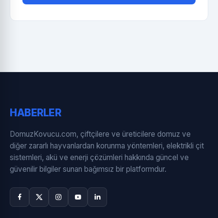
HABERLER
DomuzKovucu.com, çiftçilere ve üreticilere domuz ve
diğer zararlı hayvanlardan korunma yöntemleri, elektrikli çit
sistemleri, akü ve enerji çözümleri hakkında güncel ve
güvenilir bilgiler sunan bağımsız bir platformdur.